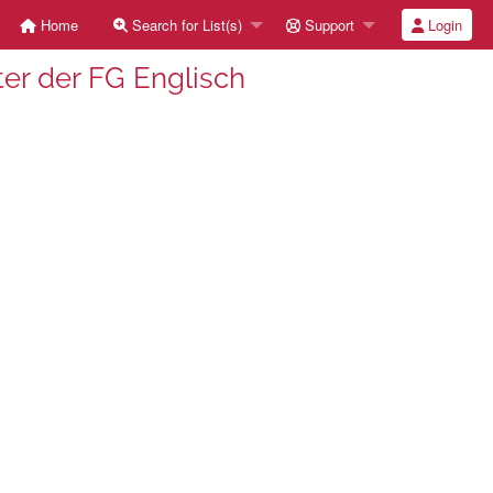
Home
Search for List(s)
Support
Login
ter der FG Englisch