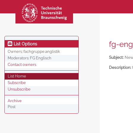
fg-eng
List Options
Owners:
fachgruppe.anglistik
Subject:
News
Moderators:
FG Englisch
Contact owners
Description:
List Home
Subscribe
Unsubscribe
Archive
Post