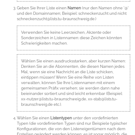
Geben Sie Ihrer Liste einen
Namen
(nur den Namen ohne '@'
und den Domainnamen; Beispiel:
schneckenzucht
und nicht
schneckenzucht@lists.tu-braunschweig.de
.)
Verwenden Sie keine Leerzeichen, Akzente oder
Sonderzeichen in Listennamen: diese Zeichen könnten
Schwierigkeiten machen.
Wählen Sie einen ausdrucksstarken, aber kurzen Namen:
Denken Sie an die Abonnenten, die diesen Namen jedes
Mal, wenn sie eine Nachricht an die Liste schicken,
eintippen müssen! Wenn Sie eine Reihe von Listen
verwalten, können Sie Ihre Listennamen mit einem
gemeinsamen Präfix versehen; sie werden dann nahe
beieinander sortiert und sind leicht erkennbar (Beispiel:
xx-nutzer@lists.tu-braunschweig.de, xx-stab@lists.tu-
braunschweig.de
etc.).
Wählen Sie einen
Listentypen
unter den vordefinierten
Typen (die vordefinierten Typen sind nur Beispiele typischer
Konfigurationen, die von den Listeneigentümern nach dem
Erstellen geändert werden können; es ist sogar möglich, die