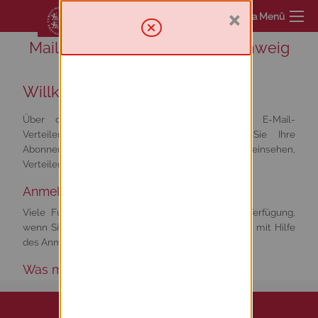
×
Sympa Menü
Mailinglist service TU Braunschweig
Willkommen
Über diesen Server haben Sie Zugriff zur E-Mail-
Verteilerumgebung. Von hier aus können Sie Ihre
Abonnements verwalten oder abbestellen, Archive einsehen,
Verteiler verwalten und moderieren.
Anmelden
Viele Funktionen von Sympa stehen erst zur Verfügung,
wenn Sie sich angemeldet haben. Loggen Sie sich mit Hilfe
des Anmeldeformulars im Menü oben rechts ein.
Was möchten Sie tun?