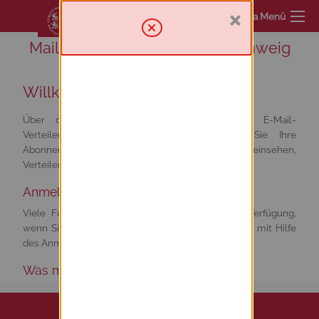
×
Sympa Menü
Mailinglist service TU Braunschweig
Willkommen
Über diesen Server haben Sie Zugriff zur E-Mail-
Verteilerumgebung. Von hier aus können Sie Ihre
Abonnements verwalten oder abbestellen, Archive einsehen,
Verteiler verwalten und moderieren.
Anmelden
Viele Funktionen von Sympa stehen erst zur Verfügung,
wenn Sie sich angemeldet haben. Loggen Sie sich mit Hilfe
des Anmeldeformulars im Menü oben rechts ein.
Was möchten Sie tun?