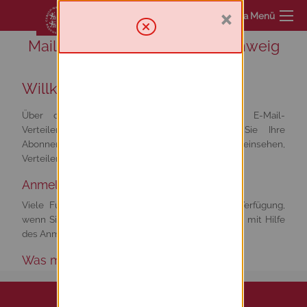
×
Sympa Menü
Mailinglist service TU Braunschweig
Willkommen
Über diesen Server haben Sie Zugriff zur E-Mail-
Verteilerumgebung. Von hier aus können Sie Ihre
Abonnements verwalten oder abbestellen, Archive einsehen,
Verteiler verwalten und moderieren.
Anmelden
Viele Funktionen von Sympa stehen erst zur Verfügung,
wenn Sie sich angemeldet haben. Loggen Sie sich mit Hilfe
des Anmeldeformulars im Menü oben rechts ein.
Was möchten Sie tun?