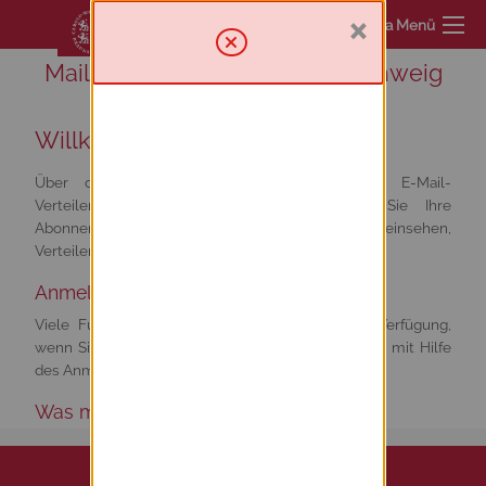
×
Sympa Menü
Mailinglist service TU Braunschweig
Willkommen
Über diesen Server haben Sie Zugriff zur E-Mail-
Verteilerumgebung. Von hier aus können Sie Ihre
Abonnements verwalten oder abbestellen, Archive einsehen,
Verteiler verwalten und moderieren.
Anmelden
Viele Funktionen von Sympa stehen erst zur Verfügung,
wenn Sie sich angemeldet haben. Loggen Sie sich mit Hilfe
des Anmeldeformulars im Menü oben rechts ein.
Was möchten Sie tun?