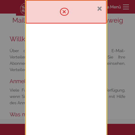
×
Sympa Menü
Mailinglist service TU Braunschweig
Willkommen
Über diesen Server haben Sie Zugriff zur E-Mail-
Verteilerumgebung. Von hier aus können Sie Ihre
Abonnements verwalten oder abbestellen, Archive einsehen,
Verteiler verwalten und moderieren.
Anmelden
Viele Funktionen von Sympa stehen erst zur Verfügung,
wenn Sie sich angemeldet haben. Loggen Sie sich mit Hilfe
des Anmeldeformulars im Menü oben rechts ein.
Was möchten Sie tun?