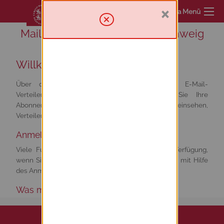
×
Sympa Menü
Mailinglist service TU Braunschweig
Willkommen
Über diesen Server haben Sie Zugriff zur E-Mail-
Verteilerumgebung. Von hier aus können Sie Ihre
Abonnements verwalten oder abbestellen, Archive einsehen,
Verteiler verwalten und moderieren.
Anmelden
Viele Funktionen von Sympa stehen erst zur Verfügung,
wenn Sie sich angemeldet haben. Loggen Sie sich mit Hilfe
des Anmeldeformulars im Menü oben rechts ein.
Was möchten Sie tun?