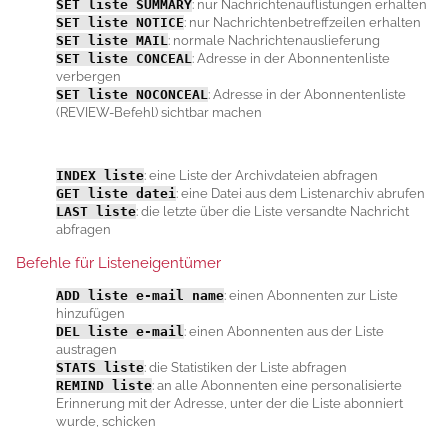
SET
liste
SUMMARY
: nur Nachrichtenauflistungen erhalten
SET
liste
NOTICE
: nur Nachrichtenbetreffzeilen erhalten
SET
liste
MAIL
: normale Nachrichtenauslieferung
SET
liste
CONCEAL
: Adresse in der Abonnentenliste
verbergen
SET
liste
NOCONCEAL
: Adresse in der Abonnentenliste
(REVIEW-Befehl) sichtbar machen
INDEX
liste
: eine Liste der Archivdateien abfragen
GET
liste datei
: eine Datei aus dem Listenarchiv abrufen
LAST
liste
: die letzte über die Liste versandte Nachricht
abfragen
Befehle für Listeneigentümer
ADD
liste e-mail name
: einen Abonnenten zur Liste
hinzufügen
DEL
liste e-mail
: einen Abonnenten aus der Liste
austragen
STATS
liste
: die Statistiken der Liste abfragen
REMIND
liste
: an alle Abonnenten eine personalisierte
Erinnerung mit der Adresse, unter der die Liste abonniert
wurde, schicken