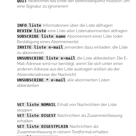
QUIT
: bezeichnet das Ende der Befehlssequenz (nützlich, um
eine Signatur zu ignorieren)
INFO
liste
: Informationen über die Liste abfragen
REVIEW
liste
: eine Liste aller Listenabonnenten abfragen
SUBSCRIBE
liste name
: Abonnement einer Liste (oder
Bestätigung eines Abonnements)
INVITE
liste e-mail
: jemanden dazu einladen, die Liste
zu abonnieren
UNSUBSCRIBE
liste e-mail
: die Liste abbestellen. Die E-
Mail-Adresse wird nur benötigt, wenn Sie sich unter einer
anderen Adresse aus der Liste austragen wollen als der
Absenderadresse der Nachricht
UNSUBSCRIBE *
e-mail
: alle abonnierten Listen
abbestellen
SET
liste
NOMAIL
: Erhalt von Nachrichten der Liste
stoppen
SET
liste
DIGEST
: Nachrichten als Zusammenfassung
erhalten
SET
liste
DIGESTPLAIN
: Nachrichten als
Zusammenfassung in reinem Textformat erhalten