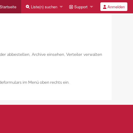
Startseite
Liste(n) suchen
Support
Anmelden
er abbestellen, Archive einsehen, Verteiler verwalten
deformulars im Menü oben rechts ein.